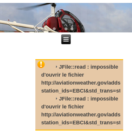
JFile::read : impossible
d'ouvrir le fichier
http://aviationweather.gov/adds/met
station_ids=EBCI&std_trans=stan
JFile::read : impossible
d'ouvrir le fichier
http://aviationweather.gov/adds/tafs
station_ids=EBCI&std_trans=stan